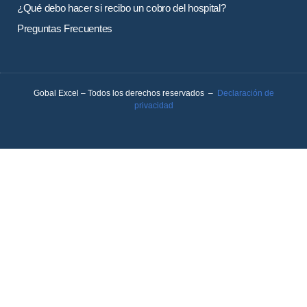
¿Qué debo hacer si recibo un cobro del hospital?
Preguntas Frecuentes
Gobal Excel – Todos los derechos reservados –
Declaración de
privacidad
Página principal
Inglés
Español